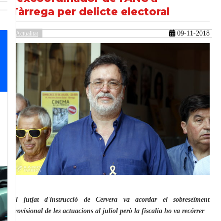
Tàrrega per delicte electoral
09-11-2018
güent
Actualitat
El jutjat d'instrucció de Cervera va acordar el sobreseïment
provisional de les actuacions al juliol però la fiscalia ho va recórrer