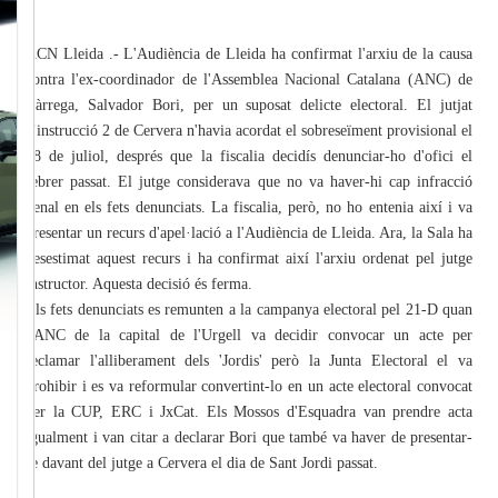
ACN Lleida .- L'Audiència de Lleida ha confirmat l'arxiu de la causa
contra l'ex-coordinador de l'Assemblea Nacional Catalana (ANC) de
Tàrrega, Salvador Bori, per un suposat delicte electoral. El jutjat
d'instrucció 2 de Cervera n'havia acordat el sobreseïment provisional el
18 de juliol, després que la fiscalia decidís denunciar-ho d'ofici el
febrer passat. El jutge considerava que no va haver-hi cap infracció
penal en els fets denunciats. La fiscalia, però, no ho entenia així i va
presentar un recurs d'apel·lació a l'Audiència de Lleida. Ara, la Sala ha
desestimat aquest recurs i ha confirmat així l'arxiu ordenat pel jutge
instructor. Aquesta decisió és ferma.
Els fets denunciats es remunten a la campanya electoral pel 21-D quan
l'ANC de la capital de l'Urgell va decidir convocar un acte per
reclamar l'alliberament dels 'Jordis' però la Junta Electoral el va
prohibir i es va reformular convertint-lo en un acte electoral convocat
per la CUP, ERC i JxCat. Els Mossos d'Esquadra van prendre acta
igualment i van citar a declarar Bori que també va haver de presentar-
se davant del jutge a Cervera el dia de Sant Jordi passat.