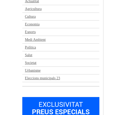
Actualitat
Agricultura
Cultura
Economia
Esports
Medi Ambient
Política
Salut
Societat
Urbanisme
Eleccions municipals 23
Anterior
Següent