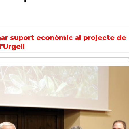
e modernització dels Canals d'Urgell
ar suport econòmic al projecte de
'Urgell