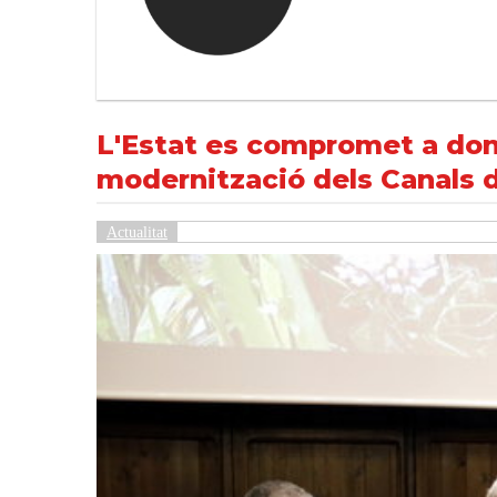
L'Estat es compromet a donar suport econòmic al projecte d
NOTÍCIES
L'Estat es compromet a don
modernització dels Canals d