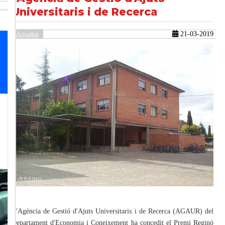
Universitaris i de Recerca
21-03-2019
güent
Actualitat
L'Agència de Gestió d'Ajuts Universitaris i de Recerca (AGAUR) del
Departament d'Economia i Coneixement ha concedit el Premi Reginó