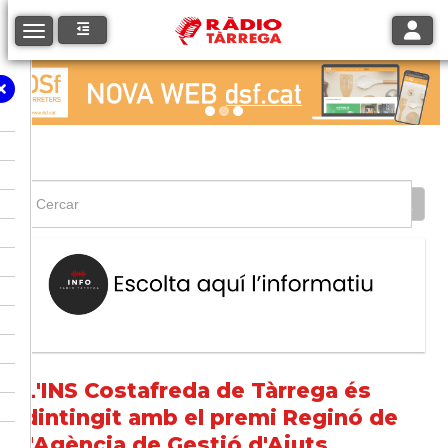
Toggle
Toggle navigation
L'INS Costafreda de Tàrrega és
dintingit amb el premi Reginó de
l'Agència de Gestió d'Ajuts