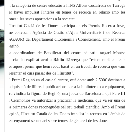
en la categoria de centre educatiu a l'INS Alfons Costafreda de Tàrrega
per haver impulsat l'interès en temes de recerca en relació amb les
dones i les seves aportacions a la societat.
L'Institut Català de les Dones participa en els Premis Recerca Jove,
que convoca l'Agència de Gestió d'Ajuts Universitaris i de Recerca
(AGAUR) del Departament d'Economia i Coneixement, amb el Premi
Reginó.
La coordinadora de Batxillerat del centre educatiu targarí Montse
Garcia, ha explicat avui a
Ràdio Tàrrega
que "estem molt contents
per aquest premi que hem rebut basat en un treball de recerca que vam
presentar el curs passat des de l'Institut".
El Premi Reginó en el cas del centre, està dotat amb 2.500€ destinats a
l'adquisició de llibres i publicacions per a la biblioteca o a equipament,
i reivindica la figura de Reginó, una jueva de Barcelona a qui Pere III
el Cerimoniós va autoritzar a practicar la medicina, que va ser una de
les primeres dones reconegudes pel seu treball científic. Amb el Premi
Reginó, l'Institut Català de les Dones impulsa la recerca en l'àmbit de
l'ensenyament secundari sobre temes de gènere i de les dones.