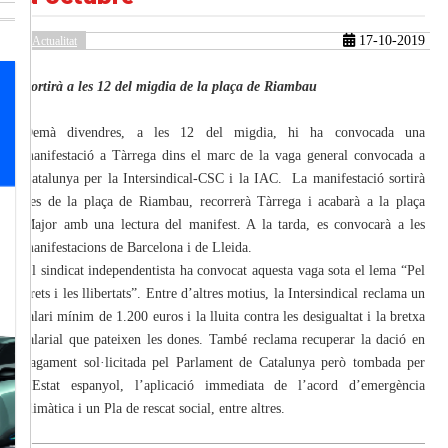
17-10-2019
Actualitat
güent
Sortirà a les 12 del migdia de la plaça de Riambau
Demà divendres, a les 12 del migdia, hi ha convocada una
manifestació a Tàrrega dins el marc de la vaga general convocada a
Catalunya per la Intersindical-CSC i la IAC. La manifestació sortirà
des de la plaça de Riambau, recorrerà Tàrrega i acabarà a la plaça
Major amb una lectura del manifest. A la tarda, es convocarà a les
manifestacions de Barcelona i de Lleida.
El sindicat independentista ha convocat aquesta vaga sota el lema “Pel
drets i les llibertats”. Entre d’altres motius, la Intersindical reclama un
salari mínim de 1.200 euros i la lluita contra les desigualtat i la bretxa
salarial que pateixen les dones. També reclama recuperar la dació en
pagament sol·licitada pel Parlament de Catalunya però tombada per
l’Estat espanyol, l’aplicació immediata de l’acord d’emergència
climàtica i un Pla de rescat social, entre altres.