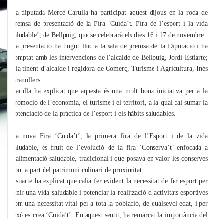
La diputada Mercè Carulla ha participat aquest dijous en la roda de
premsa de presentació de la Fira ‘Cuida’t. Fira de l’esport i la vida
saludable’, de Bellpuig, que se celebrarà els dies 16 i 17 de novembre.
La presentació ha tingut lloc a la sala de premsa de la Diputació i ha
comptat amb les intervencions de l’alcalde de Bellpuig, Jordi Estiarte;
i la tinent d’alcalde i regidora de Comerç, Turisme i Agricultura, Inés
Granollers.
Carulla ha explicat que aquesta és una molt bona iniciativa per a la
promoció de l’economia, el turisme i el territori, a la qual cal sumar la
potenciació de la pràctica de l’esport i els hàbits saludables.
La nova Fira ‘Cuida’t’, la primera fira de l’Esport i de la vida
saludable, és fruit de l’evolució de la fira ‘Conserva’t’ enfocada a
l’alimentació saludable, tradicional i que posava en valor les conserves
com a part del patrimoni culinari de proximitat.
Estiarte ha explicat que calia fer evident la necessitat de fer esport per
tenir una vida saludable i potenciar la realització d’activitats esportives
com una necessitat vital per a tota la població, de qualsevol edat, i per
això es crea ‘Cuida’t’. En aquest sentit, ha remarcat la importància del