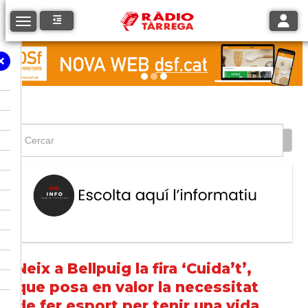
Toggle
Toggle navigation
Neix a Bellpuig la fira ‘Cuida’t’,
que posa en valor la necessitat
de fer esport per tenir una vida