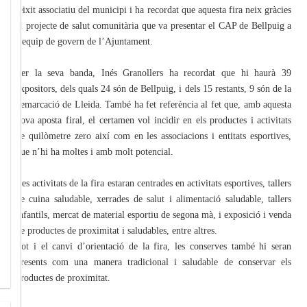
teixit associatiu del municipi i ha recordat que aquesta fira neix gràcies
al projecte de salut comunitària que va presentar el CAP de Bellpuig a
l’equip de govern de l’Ajuntament.
Per la seva banda, Inés Granollers ha recordat que hi haurà 39
expositors, dels quals 24 són de Bellpuig, i dels 15 restants, 9 són de la
demarcació de Lleida. També ha fet referència al fet que, amb aquesta
nova aposta firal, el certamen vol incidir en els productes i activitats
de quilòmetre zero així com en les associacions i entitats esportives,
que n’hi ha moltes i amb molt potencial.
Les activitats de la fira estaran centrades en activitats esportives, tallers
de cuina saludable, xerrades de salut i alimentació saludable, tallers
infantils, mercat de material esportiu de segona mà, i exposició i venda
de productes de proximitat i saludables, entre altres.
Tot i el canvi d’orientació de la fira, les conserves també hi seran
presents com una manera tradicional i saludable de conservar els
productes de proximitat.