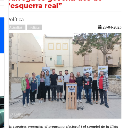
l’esquerra real”
Política
güent
29-04-2023
Actualitat
Política
Els cupaires presenten el programa electoral i el complet de la llista