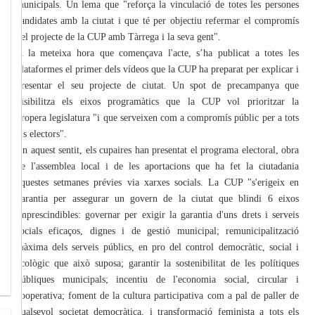
municipals. Un lema que "reforça la vinculació de totes les persones
candidates amb la ciutat i que té per objectiu refermar el compromís
del projecte de la CUP amb Tàrrega i la seva gent".
A la meteixa hora que començava l'acte, s’ha publicat a totes les
plataformes el primer dels vídeos que la CUP ha preparat per explicar i
presentar el seu projecte de ciutat. Un spot de precampanya que
visibilitza els eixos programàtics que la CUP vol prioritzar la
propera legislatura "i que serveixen com a compromís públic per a tots
els electors".
En aquest sentit, els cupaires han presentat el programa electoral, obra
de l'assemblea local i de les aportacions que ha fet la ciutadania
aquestes setmanes prévies via xarxes socials. La CUP "s'erigeix en
garantia per assegurar un govern de la ciutat que blindi 6 eixos
imprescindibles: governar per exigir la garantia d'uns drets i serveis
socials eficaços, dignes i de gestió municipal; remunicipalització
màxima dels serveis públics, en pro del control democràtic, social i
ecològic que això suposa; garantir la sostenibilitat de les polítiques
públiques municipals; incentiu de l'economia social, circular i
cooperativa; foment de la cultura participativa com a pal de paller de
qualsevol societat democràtica, i transformació feminista a tots els