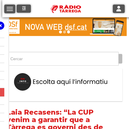
Toggle
Toggle navigation
Laia Recasens: “La CUP
venim a garantir que a
Tàrrega es governi des de