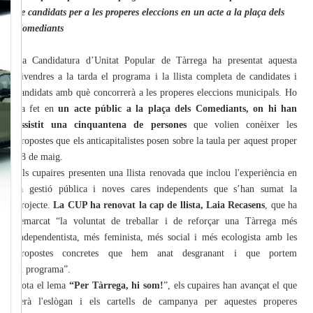
de candidats per a les properes eleccions en un acte a la plaça dels
Comediants
La Candidatura d’Unitat Popular de Tàrrega ha presentat aquesta
divendres a la tarda el programa i la llista completa de candidates i
candidats amb què concorrerà a les properes eleccions municipals. Ho
ha fet en
un acte públic a la plaça dels Comediants, on hi han
assistit una cinquantena de persones
que volien conèixer les
propostes que els anticapitalistes posen sobre la taula per aquest proper
28 de maig.
Els cupaires presenten una llista renovada que inclou l'experiència en
la gestió pública i noves cares independents que s’han sumat la
projecte.
La CUP ha renovat la cap de llista, Laia Recasens
, que ha
remarcat “la voluntat de treballar i de reforçar una Tàrrega més
independentista, més feminista, més social i més ecologista amb les
propostes concretes que hem anat desgranant i que portem
al programa”.
Sota el lema
“Per Tàrrega, hi som!
”, els cupaires han avançat el que
serà l'eslògan i els cartells de campanya per aquestes properes