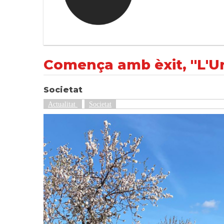
Comença amb èxit, ''L'Urgell, un passeig ent
NOTÍCIES
Societat
Comença amb èxit, ''L'Ur
Societat