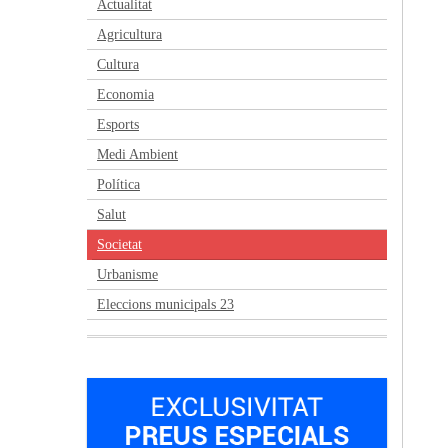
Actualitat
Agricultura
Cultura
Economia
Esports
Medi Ambient
Política
Salut
Societat
Urbanisme
Eleccions municipals 23
Anterior
Següent