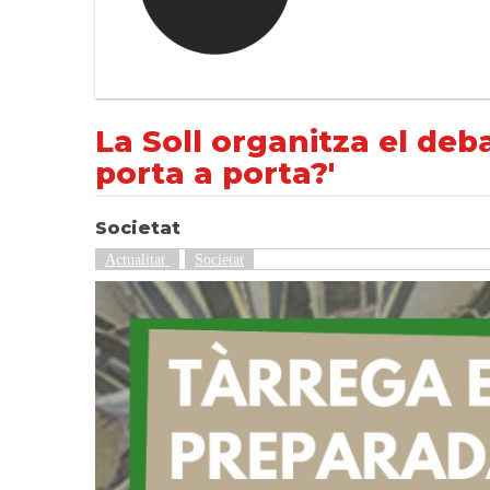
La Soll organitza el debat 'Tàrrega està prepa
NOTÍCIES
Societat
La Soll organitza el deb
porta a porta?'