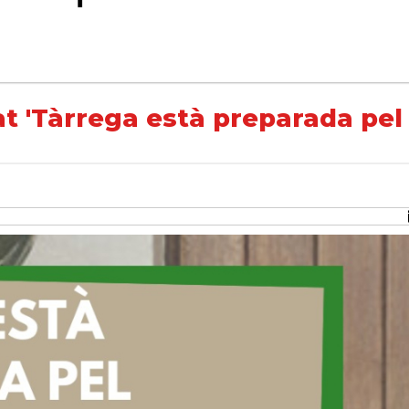
rada pel porta a porta?'
at 'Tàrrega està preparada pel