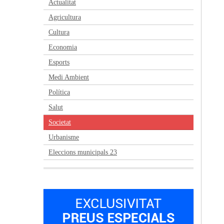
Actualitat
Agricultura
Cultura
Economia
Esports
Medi Ambient
Política
Salut
Societat
Urbanisme
Eleccions municipals 23
Anterior
Següent