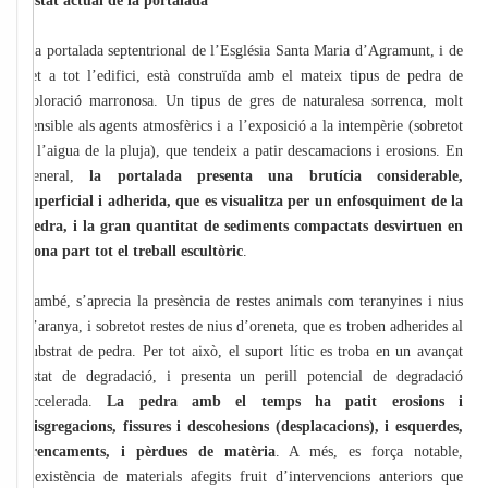
Estat actual de la portalada
La portalada septentrional de l’Església Santa Maria d’Agramunt, i de
fet a tot l’edifici, està construïda amb el mateix tipus de pedra de
coloració marronosa. Un tipus de gres de naturalesa sorrenca, molt
sensible als agents atmosfèrics i a l’exposició a la intempèrie (sobretot
a l’aigua de la pluja), que tendeix a patir descamacions i erosions. En
general,
la portalada presenta una brutícia considerable,
superficial i adherida, que es visualitza per un enfosquiment de la
pedra, i la gran quantitat de sediments compactats desvirtuen en
bona part tot el treball escultòric
.
També, s’aprecia la presència de restes animals com teranyines i nius
d’aranya, i sobretot restes de nius d’oreneta, que es troben adherides al
substrat de pedra. Per tot això, el suport lític es troba en un avançat
estat de degradació, i presenta un perill potencial de degradació
accelerada.
La pedra amb el temps ha patit erosions i
disgregacions, fissures i descohesions (desplacacions), i esquerdes,
trencaments, i pèrdues de matèria
. A més, es força notable,
l’existència de materials afegits fruit d’intervencions anteriors que