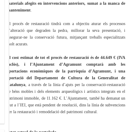
materials afegits en intervencions anteriors, sumat a la manca de
manteniment
.
El procés de restauració tindrà com a objectiu aturar els processos
d’alteració que degraden la pedra, millorar la seva presentació, i
assegurar-ne la conservació futura, mitjançant treballs especialitzats
molt acurats.
El cost estimat de tot el procés de restauració és de 44.649 € (IVA
inclòs), i l’Ajuntament d’Agramunt comptarà amb les
aportacions econòmiques de la parròquia d’Agramunt, i una
aportació del Departament de Cultura de la Generalitat de
Catalunya
, a través de la línia d’ajuts per la conservació-restauració
de béns mobles i dels elements arqueològics i artístics integrats en el
patrimoni immoble, de 11.162 €. L’Ajuntament, també ha demanat un
ajut a l’IEI, que està pendent de resolució, dins la línia de subvencions
per la restauració i remodelació del patrimoni cultural.