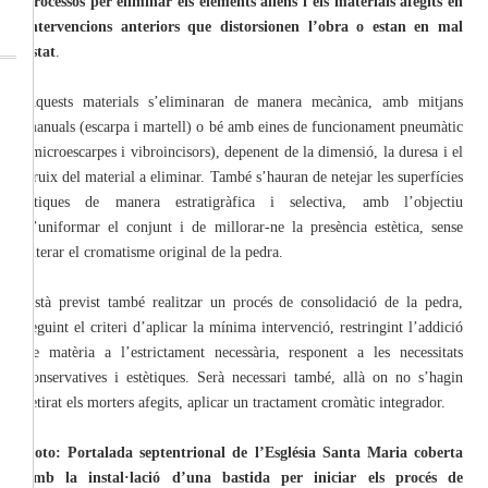
processos per eliminar els elements aliens i els materials afegits en
intervencions anteriors que distorsionen l’obra o estan en mal
estat
.
Aquests materials s’eliminaran de manera mecànica, amb mitjans
manuals (escarpa i martell) o bé amb eines de funcionament pneumàtic
(microescarpes i vibroincisors), depenent de la dimensió, la duresa i el
gruix del material a eliminar. També s’hauran de netejar les superfícies
lítiques de manera estratigràfica i selectiva, amb l’objectiu
d’uniformar el conjunt i de millorar-ne la presència estètica, sense
alterar el cromatisme original de la pedra.
Està previst també realitzar un procés de consolidació de la pedra,
seguint el criteri d’aplicar la mínima intervenció, restringint l’addició
de matèria a l’estrictament necessària, responent a les necessitats
conservatives i estètiques. Serà necessari també, allà on no s’hagin
retirat els morters afegits, aplicar un tractament cromàtic integrador.
Foto: Portalada septentrional de l’Església Santa Maria coberta
amb la instal·lació d’una bastida per iniciar els procés de