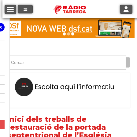
Toggle
Toggle navigation
Inici dels treballs de
restauració de la portada
septentrional de l’Església