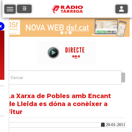
Toggle
Toggle navigation
La Xarxa de Pobles amb Encant
de Lleida es dóna a conèixer a
Fitur
20-01-2011