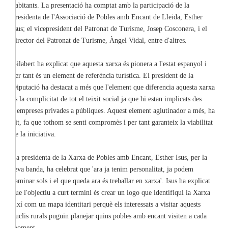
habitants. La presentació ha comptat amb la participació de la
presidenta de l'Associació de Pobles amb Encant de Lleida, Esther
Isus; el vicepresident del Patronat de Turisme, Josep Cosconera, i el
director del Patronat de Turisme, Àngel Vidal, entre d'altres.
Gilabert ha explicat que aquesta xarxa és pionera a l'estat espanyol i
per tant és un element de referència turística. El president de la
Diputació ha destacat a més que l'element que diferencia aquesta xarxa
és la complicitat de tot el teixit social ja que hi estan implicats des
d'empreses privades a públiques. Aquest element aglutinador a més, ha
dit, fa que tothom se senti compromès i per tant garanteix la viabilitat
de la iniciativa.
La presidenta de la Xarxa de Pobles amb Encant, Esther Isus, per la
seva banda, ha celebrat que 'ara ja tenim personalitat, ja podem
caminar sols i el que queda ara és treballar en xarxa'. Isus ha explicat
que l'objectiu a curt termini és crear un logo que identifiqui la Xarxa
així com un mapa identitari perquè els interessats a visitar aquests
nuclis rurals puguin planejar quins pobles amb encant visiten a cada
moment.