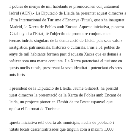
31 pobles de menys de mil habitants es promocionen conjuntament
Madrid (ACN).- La Diputació de Lleida ha presentat aquest dimecres a
la Fira Internacional de Turisme d'Espanya (Fitur), que s'ha inaugurat
a Madrid, la Xarxa de Pobles amb Encant. Aquesta iniciativa, pionera
a Catalunya i a l'Estat, té l'objectiu de promoure conjuntament
diversos indrets singulars de la demarcació de Lleida pels seus valors
paisatgístics, patrimonials, històrics o culturals. Fins a 31 pobles de
menys de mil habitants formen part d'aquesta Xarxa que es donarà a
conèixer sota una marca conjunta. La Xarxa potenciarà el turisme en
aquests nuclis rurals, preservant la seva identitat i potenciant els seus
punts forts.
El president de la Diputació de Lleida, Jaume Gilabert, ha presidit
aquest dimecres la presentació de la Xarxa de Pobles amb Encant de
Lleida, un projecte pioner en l'àmbit de tot l'estat espanyol que
impulsa el Patronat de Turisme.
Aquesta iniciativa està oberta als municipis, nuclis de població i
entitats locals descentralitzades que tinguin com a màxim 1.000