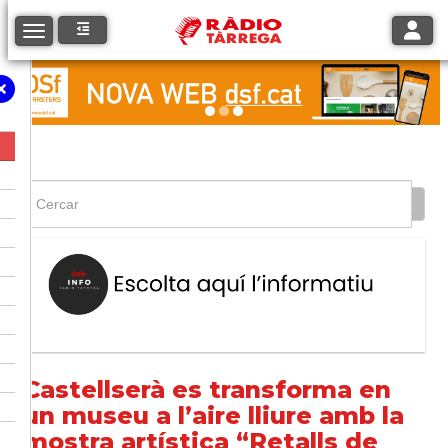
Toggle
Toggle navigation
Castellserà es transforma en
un museu a l’aire lliure amb la
mostra artística “Retalls de