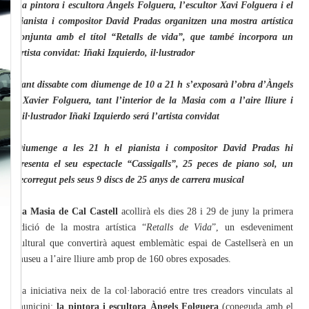
La pintora i escultora Àngels Folguera, l’escultor Xavi Folguera i el
pianista i compositor David Pradas organitzen una mostra artística
conjunta amb el títol “Retalls de vida”, que també incorpora un
artista convidat: Iñaki Izquierdo, il·lustrador
Tant dissabte com diumenge de 10 a 21 h s’exposarà l’obra d’Àngels
i Xavier Folguera, tant l’interior de la Masia com a l’aire lliure i
l’il·lustrador Iñaki Izquierdo será l’artista convidat
Diumenge a les 21 h el pianista i compositor David Pradas hi
presenta el seu espectacle “Cassigalls”, 25 peces de piano sol, un
recorregut pels seus 9 discs de 25 anys de carrera musical
La Masia de Cal Castell
acollirà els dies 28 i 29 de juny la primera
edició de la mostra artística “
Retalls de Vida
”, un esdeveniment
cultural que convertirà aquest emblemàtic espai de Castellserà en un
museu a l’aire lliure amb prop de 160 obres exposades.
La iniciativa neix de la col·laboració entre tres creadors vinculats al
municipi:
la pintora i escultora Àngels Folguera
(coneguda amb el