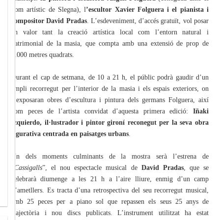
nom artístic de Slegna), l
’escultor Xavier Folguera i el pianista i
compositor David Pradas
. L’esdeveniment, d’accés gratuït, vol posar
en valor tant la creació artística local com l’entorn natural i
patrimonial de la masia, que compta amb una extensió de prop de
3.000 metres quadrats.
Durant el cap de setmana, de 10 a 21 h, el públic podrà gaudir d’un
ampli recorregut per l’interior de la masia i els espais exteriors, on
s’exposaran obres d’escultura i pintura dels germans Folguera, així
com peces de l’artista convidat d’aquesta primera edició:
Iñaki
Izquierdo, il·lustrador i pintor gironí reconegut per la seva obra
figurativa centrada en paisatges urbans
.
Un dels moments culminants de la mostra serà l’estrena de
“
Cassigalls
”, el nou espectacle musical de
David Pradas
, que se
celebrarà diumenge a les 21 h a l’aire lliure, enmig d’un camp
d’ametllers. Es tracta d’una retrospectiva del seu recorregut musical,
amb 25 peces per a piano sol que repassen els seus 25 anys de
trajectòria i nou discs publicats. L’instrument utilitzat ha estat