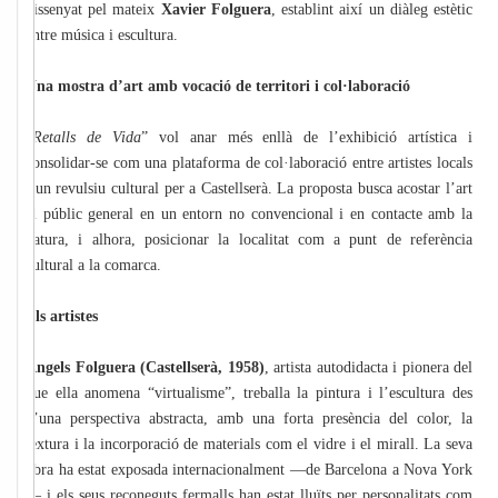
dissenyat pel mateix
Xavier Folguera
, establint així un diàleg estètic
entre música i escultura.
Una mostra d’art amb vocació de territori i col·laboració
“
Retalls de Vida
” vol anar més enllà de l’exhibició artística i
consolidar-se com una plataforma de col·laboració entre artistes locals
i un revulsiu cultural per a Castellserà. La proposta busca acostar l’art
al públic general en un entorn no convencional i en contacte amb la
natura, i alhora, posicionar la localitat com a punt de referència
cultural a la comarca.
Els artistes
Àngels Folguera (Castellserà, 1958)
, artista autodidacta i pionera del
que ella anomena “virtualisme”, treballa la pintura i l’escultura des
d’una perspectiva abstracta, amb una forta presència del color, la
textura i la incorporació de materials com el vidre i el mirall. La seva
obra ha estat exposada internacionalment —de Barcelona a Nova York
— i els seus reconeguts fermalls han estat lluïts per personalitats com