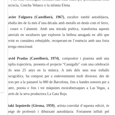
Lucrecia, Concha Velasco o la infanta Elena.
Xavier Folguera (Castellserà, 1967)
, escultor també autodidacta,
treballa des de fa més d’una dècada amb metalls en desús com el ferro,
el coure o l’alumini. Amb una mirada poètica, transforma aquests
materials en escultures que exploren la bellesa amagada en allò que
sovint es considera rebutjable, recuperant-ne l’essència amb una forta
càrrega emocional.
David Pradas (Castellserà, 1974)
, compositor i pianista amb una
àmplia trajectòria, presenta el projecte “Cassigalls” com una celebració
dels seus 25 anys en la música. A més dels seus nou treballs
discogràfics, ha compost per a esdeveniments molt diversos: des de
peces per a la passarel·la 080 de Barcelona, fins a bandes sonores per a
teatre, poesia o fins i tot màquines escurabutxaques a Las Vegas, a
través de la seva productora La Gata Roja.
Iñaki Izquierdo (Girona, 1959)
, artista convidat d’aquesta edició, és
metge de professió i dibuixant autodidacta. Fortament influït pel