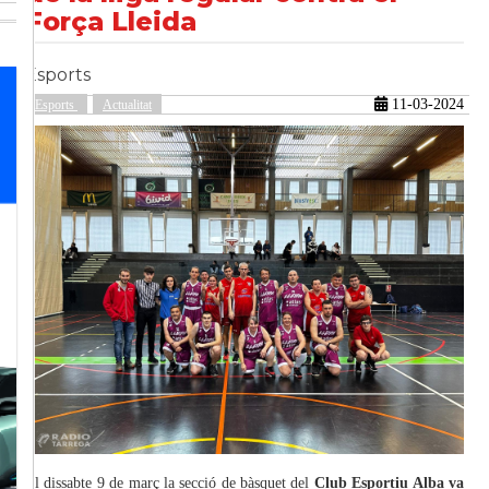
Força Lleida
Esports
güent
11-03-2024
Esports
Actualitat
El dissabte 9 de març la secció de bàsquet del
Club Esportiu Alba va