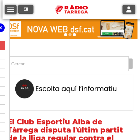
Toggle
Toggle navigation
El Club Esportiu Alba de
Tàrrega disputa l'últim partit
de la lliga regular contra el