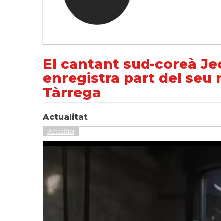
El cantant sud-coreà Jeong Dongwon, coneg
NOTÍCIES
Actualitat
El cantant sud-coreà J
enregistra part del seu