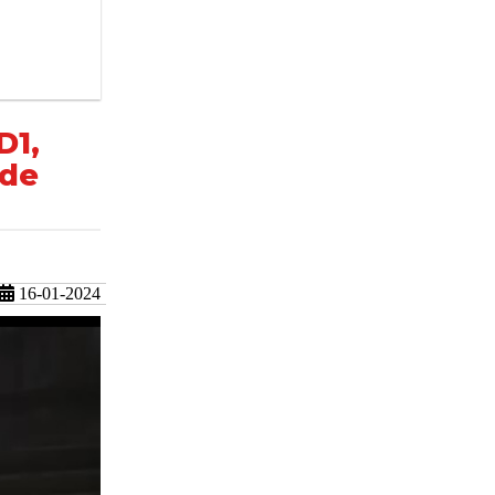
D1,
 de