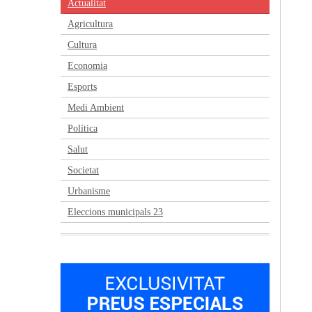
Actualitat
Agricultura
Cultura
Economia
Esports
Medi Ambient
Política
Salut
Societat
Urbanisme
Eleccions municipals 23
Anterior
Següent