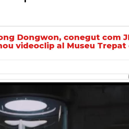
ut com JD1, enregistra part del seu nou videoclip al Museu Trepat de Tàrrega
eong Dongwon, conegut com J
 nou videoclip al Museu Trepat