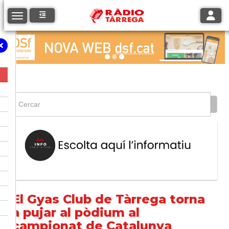
Toggle
Toggle navigation
El Gyas Club de Tàrrega torna
a pujar al pòdium al
campionat de Catalunya