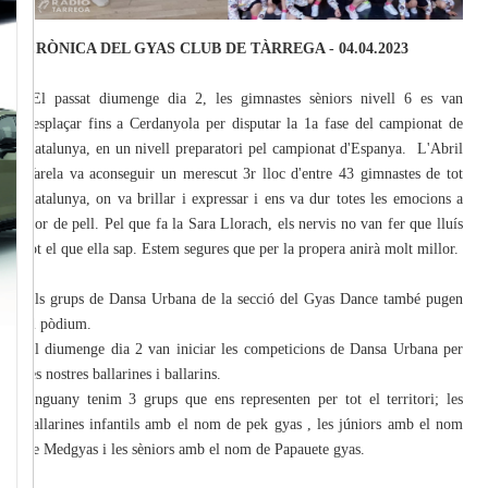
CRÒNICA DEL GYAS CLUB DE TÀRREGA - 04.04.2023
"El passat diumenge dia 2, les gimnastes sèniors nivell 6 es van
desplaçar fins a Cerdanyola per disputar la 1a fase del campionat de
Catalunya, en un nivell preparatori pel campionat d'Espanya. L'Abril
Varela va aconseguir un merescut 3r lloc d'entre 43 gimnastes de tot
Catalunya, on va brillar i expressar i ens va dur totes les emocions a
flor de pell. Pel que fa la Sara Llorach, els nervis no van fer que lluís
tot el que ella sap. Estem segures que per la propera anirà molt millor.
Els grups de Dansa Urbana de la secció del Gyas Dance també pugen
al pòdium.
El diumenge dia 2 van iniciar les competicions de Dansa Urbana per
les nostres ballarines i ballarins.
Enguany tenim 3 grups que ens representen per tot el territori; les
ballarines infantils amb el nom de pek gyas , les júniors amb el nom
de Medgyas i les sèniors amb el nom de Papauete gyas.