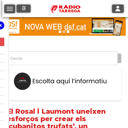
Toggle
Toggle navigation
El Rosal i Laumont uneixen
esforços per crear els
‘cubanitos trufats’, un