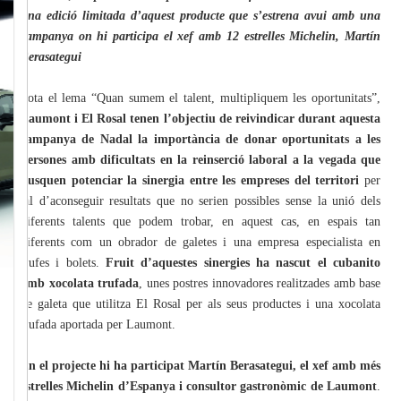
una edició limitada d’aquest producte que s’estrena avui amb una
campanya on hi participa el xef amb 12 estrelles Michelin, Martín
Berasategui
Sota el lema “Quan sumem el talent, multipliquem les oportunitats”,
Laumont i El Rosal tenen l’objectiu de reivindicar durant aquesta
campanya de Nadal la importància de donar oportunitats a les
persones amb dificultats en la reinserció laboral a la vegada que
busquen potenciar la sinergia entre les empreses del territori
per
tal d’aconseguir resultats que no serien possibles sense la unió dels
diferents talents que podem trobar, en aquest cas, en espais tan
diferents com un obrador de galetes i una empresa especialista en
trufes i bolets.
Fruit d’aquestes sinergies ha nascut el cubanito
amb xocolata trufada
, unes postres innovadores realitzades amb base
de galeta que utilitza El Rosal per als seus productes i una xocolata
trufada aportada per Laumont.
En el projecte hi ha participat Martín Berasategui, el xef amb més
estrelles Michelin d’Espanya i consultor gastronòmic de Laumont
.