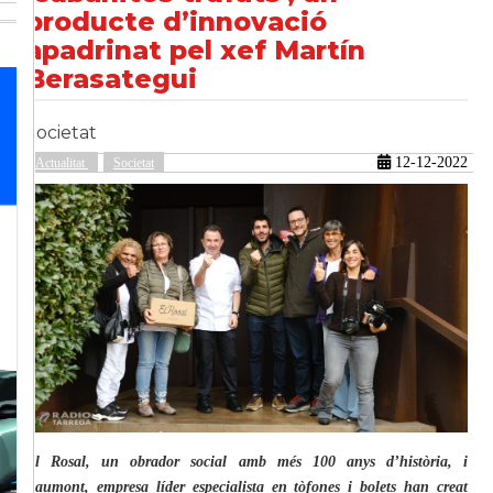
producte d’innovació
apadrinat pel xef Martín
Berasategui
güent
Societat
12-12-2022
Actualitat
Societat
El Rosal, un obrador social amb més 100 anys d’història, i
Laumont, empresa líder especialista en tòfones i bolets han creat