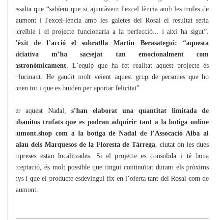
ressalta que “sabíem que si ajuntàvem l'excel·lència amb les trufes de
Laumont i l'excel·lència amb les galetes del Rosal el resultat seria
increïble i el projecte funcionaría a la perfecció... i així ha sigut”.
L’èxit de l’acció el subratlla Martin Berasategui: “aquesta
iniciativa m’ha sacsejat tan emocionalment com
gastronòmicament
. L’equip que ha fet realitat aquest projecte és
al·lucinant. He gaudit molt veient aquest grup de persones que ho
donen tot i que es buiden per aportar felicitat”.
Per aquest Nadal,
s’han elaborat una quantitat limitada de
cubanitos trufats que es podran adquirir tant a la botiga online
laumont.shop com a la botiga de Nadal de l’Assocació Alba al
Palau dels Marquesos de la Floresta de Tàrrega
, ciutat on les dues
empreses estan localitzades. Si el projecte es consolida i té bona
acceptació, és molt possible que tingui continuïtat durant els pròxims
anys i que el producte esdevingui fix en l’oferta tant del Rosal com de
Laumont.