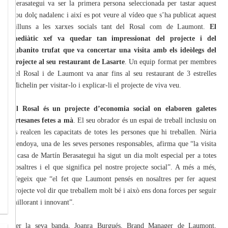
Berasategui va ser la primera persona seleccionada per tastar aquest
nou dolç nadalenc i així es pot veure al vídeo que s’ha publicat aquest
dilluns a les xarxes socials tant del Rosal com de Laumont.
El
mediàtic xef va quedar tan impressionat del projecte i del
cubanito trufat que va concertar una visita amb els ideòlegs del
projecte al seu restaurant de Lasarte
. Un equip format per membres
del Rosal i de Laumont va anar fins al seu restaurant de 3 estrelles
Michelin per visitar-lo i explicar-li el projecte de viva veu.
El Rosal és un projecte d’economia social on elaboren galetes
artesanes fetes a mà
. El seu obrador és un espai de treball inclusiu on
es realcen les capacitats de totes les persones que hi treballen. Núria
Cendoya, una de les seves persones responsables, afirma que “la visita
a casa de Martín Berasategui ha sigut un dia molt especial per a totes
nosaltres i el que significa pel nostre projecte social”. A més a més,
afegeix que “el fet que Laumont pensés en nosaltres per fer aquest
projecte vol dir que treballem molt bé i això ens dona forces per seguir
millorant i innovant”.
Per la seva banda, Joanra Burgués, Brand Manager de Laumont,