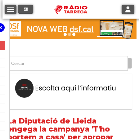
Toggle
Toggle navigation
La Diputació de Lleida
engega la campanya 'T'ho
portem a casa' per apropar