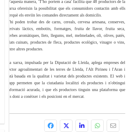
D'aquesta manera, 'T'ho portem a casa' facilita que 48 productors de la
xarxa ofereixin la possibilitat que els consumidors contactin amb ells
perquè els enviïn les comandes directament als domicilis.
S'hi poden trobar des de carns, cereals, cervesa artesana, conserves,
derivats làctics, embotits, formatges, fruita de llavor, fruita seca,
herbes aromàtiques, llets, llegums, mel, melmelades, oli, olives, patés,
plats cuinats, productes de fleca, productes ecològics, vinagre o vins,
entre altres productes.
La xarxa, impulsada per la Diputació de Lleida, aplega empreses del
sector agroalimentari de les terres de Lleida, l'Alt Pirineu i l'Aran i
està basada en la qualitat i varietat dels productes existents. El web i
l'app permeten que la ciutadania localitzi els productes i n'obtingui
informació acurada, i que els productors tinguin una plataforma que
els doni a conèixer i els posicioni en el mercat.