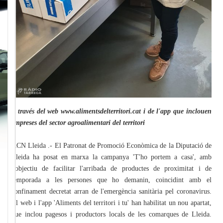
A través del web www.alimentsdelterritori.cat i de l'app que inclouen
empreses del sector agroalimentari del territori
ACN Lleida .- El Patronat de Promoció Econòmica de la Diputació de
Lleida ha posat en marxa la campanya 'T'ho portem a casa', amb
l'objectiu de facilitar l'arribada de productes de proximitat i de
temporada a les persones que ho demanin, coincidint amb el
confinament decretat arran de l'emergència sanitària pel coronavirus.
El web i l'app 'Aliments del territori i tu' han habilitat un nou apartat,
que inclou pagesos i productors locals de les comarques de Lleida.