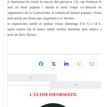
del feminisme ha existit la reacció del patriarcat. Un cop finalitzat hi
haurà un dinar popular i durant la tarda l'espai col·laborarà en
l'organització de La Gamverrada, la trobada de bestiari popular i festiu
català portat per dones que organitzen Les Verretes.
Les exposicions també es podran visitar diumenge d'11 h a 14 h.
Aquest mateix dia hi haurà també vermut feminista amb música a
càrrec de Dirty Brown.
L'ÚLTIM INFORMATIU