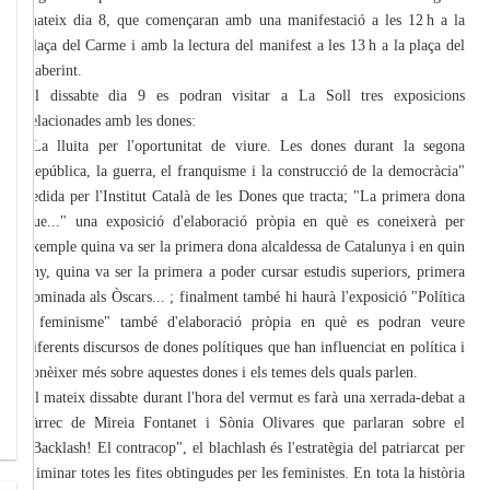
mateix dia 8, que començaran amb una manifestació a les 12 h a la
plaça del Carme i amb la lectura del manifest a les 13 h a la plaça del
Laberint.
El dissabte dia 9 es podran visitar a La Soll tres exposicions
relacionades amb les dones:
"La lluita per l'oportunitat de viure. Les dones durant la segona
República, la guerra, el franquisme i la construcció de la democràcia"
cedida per l'Institut Català de les Dones que tracta; "La primera dona
que..." una exposició d'elaboració pròpia en què es coneixerà per
exemple quina va ser la primera dona alcaldessa de Catalunya i en quin
any, quina va ser la primera a poder cursar estudis superiors, primera
nominada als Òscars... ; finalment també hi haurà l'exposició "Política
i feminisme" també d'elaboració pròpia en què es podran veure
diferents discursos de dones polítiques que han influenciat en política i
conèixer més sobre aquestes dones i els temes dels quals parlen.
El mateix dissabte durant l'hora del vermut es farà una xerrada-debat a
càrrec de Mireia Fontanet i Sònia Olivares que parlaran sobre el
"Backlash! El contracop", el blachlash és l'estratègia del patriarcat per
eliminar totes les fites obtingudes per les feministes. En tota la història