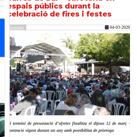
espais públics durant la
celebració de fires i festes
güent
04-03-2020
Actualitat
El termini de presentació d’ofertes finalitza el dijous 12 de març ·
Contracte vigent durant un any amb possibilitat de pròrroga