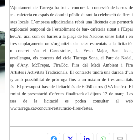
L'Ajuntament de Tàrrega ha tret a concurs la concessió de barres de
bar - cafeteria en espais de domini públic durant la celebració de fires i
festes locals. L’empresa adjudicatària rebrà una llicència que permetrà
l’explotació temporal de l’establiment de bar- cafeteria situat a l'Espai
MerCAT així com de barres a la plaça de les Nacions sense Estat i en
altres emplaçaments on s'organitzin els actes esmentats a la licitació.
En concret són el Carnestoltes, la Festa Major, Sant Joan,
Correllengua, els concerts del cicle Tàrrega Sona, el Parc de Nadal,
Cap d'Any, McTrepat, FiraCóc, Fira del Medi Ambient i Fira
d'Artistes i Activitats Tradicionals. El contracte tindrà una durada d’un
any amb possibilitat de pròrroga fins a un màxim de tres anualitats
més. El pressupost base de licitació és de 6.050 euros (IVA inclòs). El
termini de presentació d'ofertes finalitzarà el dijous 12 de març. Les
bases de la licitació es poden consultar al web
www.tarrega.cat/concurs-restauracio-fires-festes.