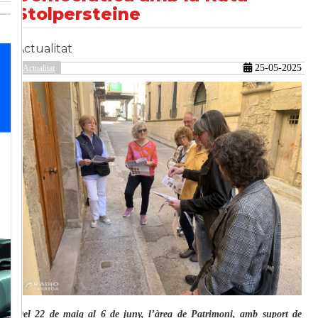
Stolpersteine
Actualitat
güent
25-05-2025
Actualitat
Del 22 de maig al 6 de juny, l’àrea de Patrimoni, amb suport de