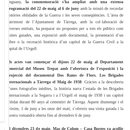
Enguany,
la commemoració s'ha ampliat amb una extensa
programació del 22 de maig al 6 de juny
amb la missió de recordar
històries oblidades de la Guerra i les seves conseqüències. L’àrea de
Patrimoni de l’Ajuntament de Tàrrega, amb la col·laboració de
diverses entitats, ha preparat sis propostes per a tots els públics com
visites guiades, una exposició amb documental, la presentació d’un
llibre o la recreació històrica d’un capítol de la Guerra Civil a la
capital de l’Urgell.
Els actes van començar el dijous 22 de maig al Departament
comercial del Museu Trepat amb l’obertura de l’exposició i la
projecció del documental Dos Rams de Flors. Les Brigades
Internacionals a Tàrrega el Maig de 1938
. Gràcies a la descoberta
d’unes fotografies inèdites, la història narra l’estada de les Brigades
Internacionals a la Segarra i a l’Urgell el maig de 1938 i un capítol
oblidat durant 80 anys al cementiri de Tàrrega. Aquest diumenge i el
pròxim, 1 de juny a les onze del matí, s’ofereix una visita guiada i la
mostra romandrà oberta fins al divendres 6 de juny.
El divendres 23 de maig, Mas de Colom – Casa Borges va acollir