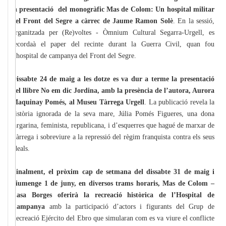
la presentació del monogràfic Mas de Colom: Un hospital militar
del Front del Segre a càrrec de Jaume Ramon Solè
. En la sessió,
organitzada per (Re)voltes - Òmnium Cultural Segarra-Urgell, es
recordaà el paper del recinte durant la Guerra Civil, quan fou
l’hospital de campanya del Front del Segre.
Dissabte 24 de maig a les dotze es va dur a terme la presentació
del llibre No em dic Jordina, amb la presència de l’autora, Aurora
Maquinay Pomés, al Museu Tàrrega Urgell
. La publicació revela la
història ignorada de la seva mare, Júlia Pomés Figueres, una dona
targarina, feminista, republicana, i d’esquerres que hagué de marxar de
Tàrrega i sobreviure a la repressió del règim franquista contra els seus
ideals.
Finalment, el pròxim cap de setmana del dissabte 31 de maig i
diumenge 1 de juny, en diversos trams horaris, Mas de Colom –
Casa Borges oferirà la recreació històrica de l’Hospital de
Campanya
amb la participació d’actors i figurants del Grup de
Recreació Ejército del Ebro que simularan com es va viure el conflicte