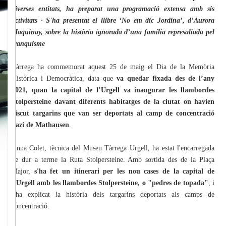
diverses entitats, ha preparat una programació extensa amb sis
activitats · S'ha presentat el llibre ‘No em dic Jordina’, d’Aurora
Maquinay, sobre la història ignorada d’una família represaliada pel
franquisme
Tàrrega ha commemorat aquest 25 de maig el Dia de la Memòria
Històrica i Democràtica, data que
va quedar fixada des de l’any
2021, quan la capital de l’Urgell va inaugurar les llambordes
Stolpersteine davant diferents habitatges de la ciutat on havien
viscut targarins que van ser deportats al camp de concentració
nazi de Mathausen
.
Anna Colet, tècnica del Museu Tàrrega Urgell, ha estat l'encarregada
de dur a terme la Ruta Stolpersteine. Amb sortida des de la Plaça
Major,
s'ha fet un itinerari per les nou cases de la capital de
l’Urgell amb les llambordes Stolpersteine, o "pedres de topada"
, i
s'ha explicat la història dels targarins deportats als camps de
concentració.