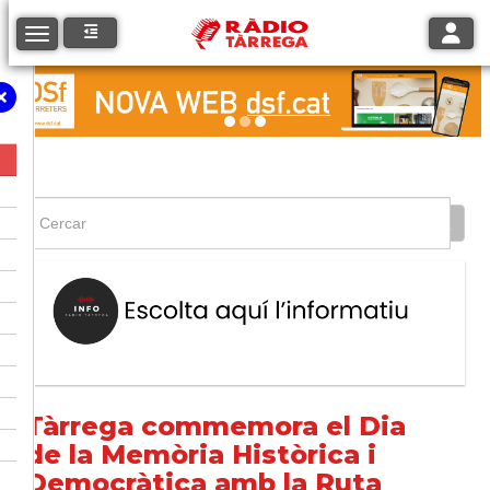
Toggle
Toggle navigation
Tàrrega commemora el Dia
de la Memòria Històrica i
Democràtica amb la Ruta