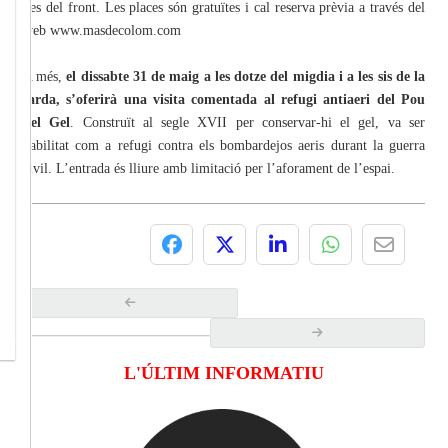
des del front. Les places són gratuïtes i cal reserva prèvia a través del
web www.masdecolom.com
A més,
el dissabte 31 de maig a les dotze del migdia i a les sis de la
tarda, s’oferirà una visita comentada al refugi antiaeri del Pou
del Gel
. Construït al segle XVII per conservar-hi el gel, va ser
habilitat com a refugi contra els bombardejos aeris durant la guerra
civil. L’entrada és lliure amb limitació per l’aforament de l’espai.
L'ÚLTIM INFORMATIU