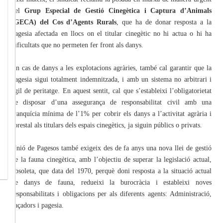
del
Grup Especial de Gestió Cinegètica i Captura d’Animals
(GECA) del Cos d’Agents Rurals
, que ha de donar resposta a la
pagesia afectada en llocs on el titular cinegètic no hi actua o hi ha
dificultats que no permeten fer front als danys.
En cas de danys a les explotacions agràries, també cal garantir que la
pagesia sigui totalment indemnitzada, i amb un sistema no arbitrari i
àgil de peritatge. En aquest sentit, cal que s’estableixi l’obligatorietat
de disposar d’una assegurança de responsabilitat civil amb una
franquícia mínima de l’1% per cobrir els danys a l’activitat agrària i
forestal als titulars dels espais cinegètics, ja siguin públics o privats.
Unió de Pagesos també exigeix des de fa anys una nova llei de gestió
de la fauna cinegètica, amb l’objectiu de superar la legislació actual,
obsoleta, que data del 1970, perquè doni resposta a la situació actual
de danys de fauna, redueixi la burocràcia i estableixi noves
responsabilitats i obligacions per als diferents agents: Administració,
caçadors i pagesia.