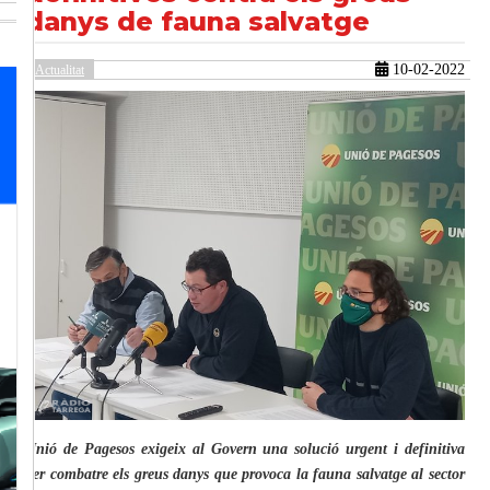
danys de fauna salvatge
10-02-2022
Actualitat
güent
Unió de Pagesos exigeix al Govern una solució urgent i definitiva
per combatre els greus danys que provoca la fauna salvatge al sector