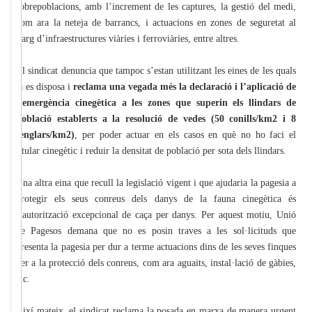
sobrepoblacions, amb l’increment de les captures, la gestió del medi,
com ara la neteja de barrancs, i actuacions en zones de seguretat al
llarg d’infraestructures viàries i ferroviàries, entre altres.
El sindicat denuncia que tampoc s’estan utilitzant les eines de les quals
ja es disposa i
reclama una vegada més la declaració i l’aplicació de
l’emergència cinegètica a les zones que superin els llindars de
població establerts a la resolució de vedes (50 conills/km2 i 8
senglars/km2)
, per poder actuar en els casos en què no ho faci el
titular cinegètic i reduir la densitat de població per sota dels llindars.
Una altra eina que recull la legislació vigent i que ajudaria la pagesia a
protegir els seus conreus dels danys de la fauna cinegètica és
l’autorització excepcional de caça per danys. Per aquest motiu, Unió
de Pagesos demana que no es posin traves a les sol·licituds que
presenta la pagesia per dur a terme actuacions dins de les seves finques
per a la protecció dels conreus, com ara aguaits, instal·lació de gàbies,
etc.
Així mateix, el sindicat reclama la posada en marxa de manera urgent