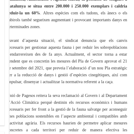
Catalunya se situa entre 200.000 i 250.000 exemplars i caldria
reduir-la un 60%
. Altres espècies com els tudons, els ànecs o els
cabirols també segueixen augmentant i provocant importants danys en
determinades zones.
Davant d’aquesta situació, el sindicat denuncia que els canvis
necessaris per gestionar aquesta fauna i per reduir les sobrepoblacions
s’endarrereixen des de fa anys. Actualment, el sector torna a estar
pendent que es concretin les mesures del Pla de Govern aprovat el 21
de setembre del 2021, que preveia l’elaboració d’un nou Pla estratègic
per a la reducció de danys i gestió d’espècies cinegètiques, així com
impulsar, dissenyar i actualitzar la normativa referent a la caça.
Unió de Pagesos reitera la seva reclamació al Govern i al Departament
d’Acció Climàtica perquè destinin els recursos econòmics i humans
necessaris per fer front a la gestió de la fauna salvatge per aconseguir
unes poblacions sostenibles en l’aspecte ambiental i compatibles amb
l’activitat agrària. Els recursos haurien de permetre aplicar mesures
concretes a cada territori per reduir de manera efectiva les