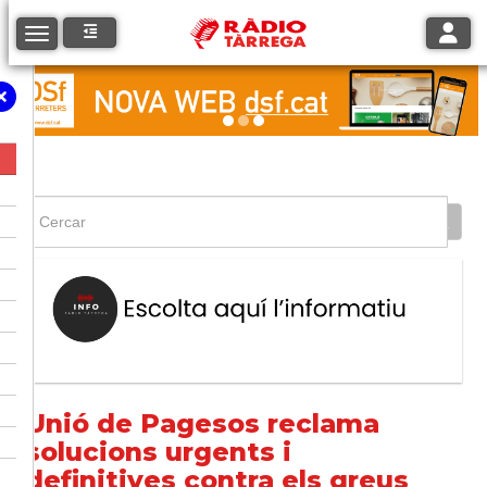
Toggle
Toggle navigation
Unió de Pagesos reclama
solucions urgents i
definitives contra els greus