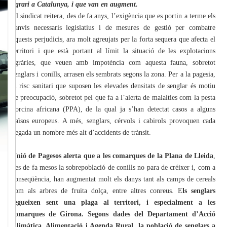
agrari a Catalunya, i que van en augment.
El sindicat reitera, des de fa anys, l’exigència que es portin a terme els
canvis necessaris legislatius i de mesures de gestió per combatre
aquests perjudicis, ara molt agreujats per la forta sequera que afecta el
territori i que està portant al límit la situació de les explotacions
agràries, que veuen amb impotència com aquesta fauna, sobretot
senglars i conills, arrasen els sembrats segons la zona. Per a la pagesia,
el risc sanitari que suposen les elevades densitats de senglar és motiu
de preocupació, sobretot pel que fa a l’alerta de malalties com la pesta
porcina africana (PPA), de la qual ja s’han detectat casos a alguns
països europeus. A més, senglars, cérvols i cabirols provoquen cada
vegada un nombre més alt d’accidents de trànsit.
Unió de Pagesos alerta que a les comarques de la Plana de Lleida
,
des de fa mesos la sobrepoblació de conills no para de créixer i, com a
conseqüència, han augmentat molt els danys tant als camps de cereals
com als arbres de fruita dolça, entre altres conreus. E
ls senglars
segueixen sent una plaga al territori, i especialment a les
comarques de Girona. Segons dades del Departament d’Acció
Climàtica, Alimentació i Agenda Rural, la població de senglars a