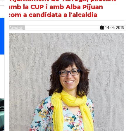
amb la CUP i amb Alba Pijuan
com a candidata a l'alcaldia
güent
14-06-2019
Actualitat