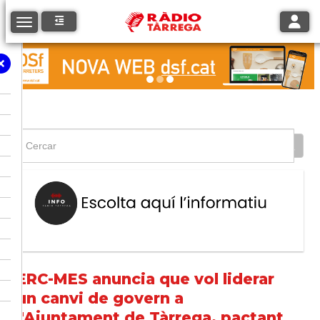
Toggle
Toggle navigation
ERC-MES anuncia que vol liderar
un canvi de govern a
l'Ajuntament de Tàrrega, pactant