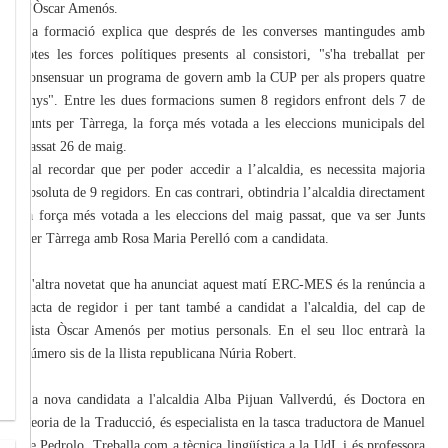
d'Òscar Amenós.
La formació explica que després de les converses mantingudes amb
totes les forces polítiques presents al consistori, "s'ha treballat per
consensuar un programa de govern amb la CUP per als propers quatre
anys". Entre les dues formacions sumen 8 regidors enfront dels 7 de
Junts per Tàrrega, la força més votada a les eleccions municipals del
passat 26 de maig.
Cal recordar que per poder accedir a l’alcaldia, es necessita majoria
absoluta de 9 regidors. En cas contrari, obtindria l’alcaldia directament
la força més votada a les eleccions del maig passat, que va ser Junts
Per Tàrrega amb Rosa Maria Perelló com a candidata.
L'altra novetat que ha anunciat aquest matí ERC-MES és la renúncia a
l'acta de regidor i per tant també a candidat a l'alcaldia, del cap de
llista Òscar Amenós per motius personals. En el seu lloc entrarà la
número sis de la llista republicana Núria Robert.
La nova candidata a l'alcaldia Alba Pijuan Vallverdú, és Doctora en
Teoria de la Traducció, és especialista en la tasca traductora de Manuel
de Pedrolo. Treballa com a tècnica lingüística a la UdL i és professora