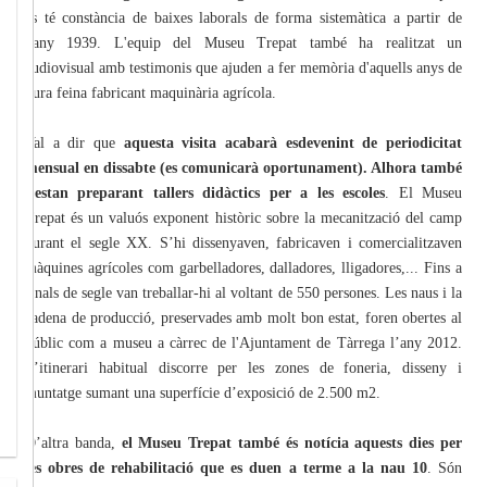
es té constància de baixes laborals de forma sistemàtica a partir de
l'any 1939. L'equip del Museu Trepat també ha realitzat un
audiovisual amb testimonis que ajuden a fer memòria d'aquells anys de
dura feina fabricant maquinària agrícola.
Val a dir que
aquesta visita acabarà esdevenint de periodicitat
mensual en dissabte (es comunicarà oportunament). Alhora també
s'estan preparant tallers didàctics per a les escoles
. El Museu
Trepat és un valuós exponent històric sobre la mecanització del camp
durant el segle XX. S’hi dissenyaven, fabricaven i comercialitzaven
màquines agrícoles com garbelladores, dalladores, lligadores,... Fins a
finals de segle van treballar-hi al voltant de 550 persones. Les naus i la
cadena de producció, preservades amb molt bon estat, foren obertes al
públic com a museu a càrrec de l'Ajuntament de Tàrrega l’any 2012.
L’itinerari habitual discorre per les zones de foneria, disseny i
muntatge sumant una superfície d’exposició de 2.500 m2.
D’altra banda,
el Museu Trepat també és notícia aquests dies per
les obres de rehabilitació que es duen a terme a la nau 10
. Són