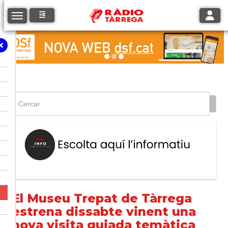
Toggle
Toggle navigation
El Museu Trepat de Tàrrega
estrena dissabte vinent una
nova visita guiada temàtica