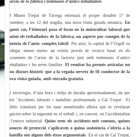
l’arxiu de la fàbrica i testimonis d’antics treballadors
El Museu Trepat de Tàrrega estrenarà el proper dissabte 17 de
desembre, a les 12 del migdia, una nova visita guiada temàtica.
En
aquest cas, l’itinerari posa el focus en la sinistralitat laboral que
patien els treballadors de la fàbrica, un aspecte poc conegut de la
història de l’antic complex fabril
. Per això, la capital de l’Urgell va
endegar mesos enrere un extens procés de recerca basat en els
documents de l’arxiu de la factoria junt amb testimonis d’antics
treballadors i les seves famílies.
El resultat ha permès articular un
nou discurs històric que a la vegada serveix de fil conductor de la
nova visita guiada, amb entrada gratuïta
.
El recorregut, d’una hora i mitja de durada aproximadament, du per
títol ‘Accidents laborals i malalties professionals a Cal Trepat’. El
públic transitarà per les naus museïtzades alhora que es revelaran
aspectes sobre la seguretat en el treball i, en concret, en l'accidentalitat
a l'entorn industrial.
Quins eren els accidents més comuns, quines
mesures de protecció s’aplicaven o quina assistència s’oferia a la
plantilla són alguns dels eixos argumentals
. En el cas de Cal Trepat,