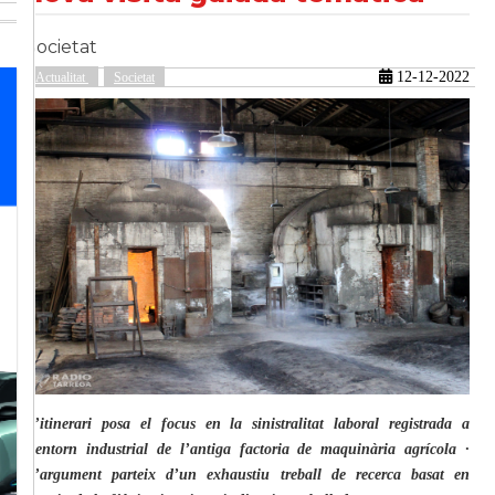
Societat
güent
12-12-2022
Actualitat
Societat
L’itinerari posa el focus en la sinistralitat laboral registrada a
l’entorn industrial de l’antiga factoria de maquinària agrícola ·
L’argument parteix d’un exhaustiu treball de recerca basat en