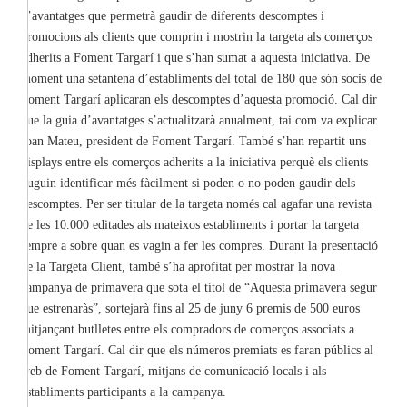
d’avantatges que permetrà gaudir de diferents descomptes i
promocions als clients que comprin i mostrin la targeta als comerços
adherits a Foment Targarí i que s’han sumat a aquesta iniciativa. De
moment una setantena d’establiments del total de 180 que són socis de
Foment Targarí aplicaran els descomptes d’aquesta promoció. Cal dir
que la guia d’avantatges s’actualitzarà anualment, tai com va explicar
Joan Mateu, president de Foment Targarí. També s’han repartit uns
displays entre els comerços adherits a la iniciativa perquè els clients
puguin identificar més fàcilment si poden o no poden gaudir dels
descomptes. Per ser titular de la targeta només cal agafar una revista
de les 10.000 editades als mateixos establiments i portar la targeta
sempre a sobre quan es vagin a fer les compres. Durant la presentació
de la Targeta Client, també s’ha aprofitat per mostrar la nova
campanya de primavera que sota el títol de “Aquesta primavera segur
que estrenaràs”, sortejarà fins al 25 de juny 6 premis de 500 euros
mitjançant butlletes entre els compradors de comerços associats a
Foment Targarí. Cal dir que els números premiats es faran públics al
web de Foment Targarí, mitjans de comunicació locals i als
establiments participants a la campanya.