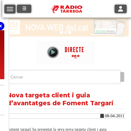
Toggle
Toggle navigation
Nova targeta client i guia
d’avantatges de Foment Targarí
08-04-2011
Foment targarí ha presentat la seva nova targeta client i guia