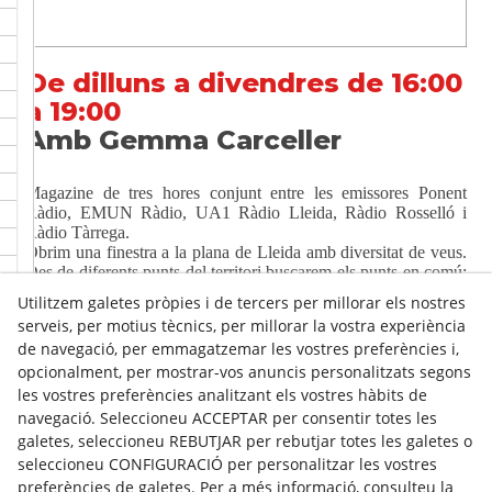
De dilluns a divendres de 16:00
a 19:00
Amb Gemma Carceller
Magazine de tres hores conjunt entre les emissores Ponent
Ràdio, EMUN Ràdio, UA1 Ràdio Lleida, Ràdio Rosselló i
Ràdio Tàrrega.
Obrim una finestra a la plana de Lleida amb diversitat de veus.
Des de diferents punts del territori buscarem els punts en comú:
tots són de l’oest de Catalunya. Un programa positiu, variat,
Utilitzem galetes pròpies i de tercers per millorar els nostres
entretingut, que escolta i dóna veu a tothom.
serveis, per motius tècnics, per millorar la vostra experiència
de navegació, per emmagatzemar les vostres preferències i,
opcionalment, per mostrar-vos anuncis personalitzats segons
Anar a ràdio a la carta
les vostres preferències analitzant els vostres hàbits de
navegació. Seleccioneu ACCEPTAR per consentir totes les
galetes, seleccioneu REBUTJAR per rebutjar totes les galetes o
seleccioneu CONFIGURACIÓ per personalitzar les vostres
preferències de galetes. Per a més informació, consulteu la