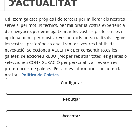
D'ACTUALITAT
De dilluns a divendres
Utilitzem galetes pròpies i de tercers per millorar els nostres
Cada dia dediquem un espai a entrevistar a persones que estan
serveis, per motius tècnics, per millorar la vostra experiència
d'actualitat.
de navegació, per emmagatzemar les vostres preferències i,
opcionalment, per mostrar-vos anuncis personalitzats segons
Anar a ràdio a la carta
les vostres preferències analitzant els vostres hàbits de
navegació. Seleccioneu ACCEPTAR per consentir totes les
galetes, seleccioneu REBUTJAR per rebutjar totes les galetes o
seleccioneu CONFIGURACIÓ per personalitzar les vostres
preferències de galetes. Per a més informació, consulteu la
nostra:
Política de Galetes
Configurar
Avís Legal
Política de Cookies
Política de Privacitat
Rebutjar
© 08/2026 Ràdio Tàrrega - Tots els drets reservats.
Acceptar